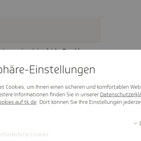
 Anspruch auf die
gleiche Bezahlung
olleg:innen. Dazu gehören auch
sphäre-Einstel­lungen
e
.
 haben Beschäftigte Anspruch auf
et Cookies, um Ihnen einen sicheren und komfortablen Web
n
wie Weihnachtsgeld oder ein 13.
itere Informationen finden Sie in unserer
Datenschutzerkl
 gilt auch für entsendete
ookies auf tk.de
. Dort können Sie Ihre Einstellungen jederze
üssen Sie die
Reise-, Unterbringungs-
skosten
übernehmen, wenn Ihre
erforderliche Cookies
 Gastland beruflich bedingt reisen