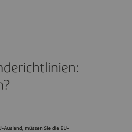
e­richt­li­nien:
n?
U-Ausland, müssen Sie die EU-