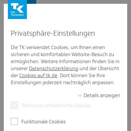
Firmenkunden
Privat­sphäre-Einstel­lungen
Firmenkunden
/
Versicherung
Die TK verwendet Cookies, um Ihnen einen
Kind­krank per Telefon jetzt
sicheren und komfortablen Website-Besuch zu
ermöglichen. Weitere Informationen finden Sie in
dauer­haft möglich
unserer
Datenschutzerklärung
und der Übersicht
der
Cookies auf tk.de
. Dort können Sie Ihre
Einstellungen jederzeit nachträglich anpassen.
Details anzeigen
weniger als eine Minute Lesezeit
Technisch erforderliche Cookies
Um Eltern und Arztpraxen zu entlasten, wurde die
Möglichkeit einer telefonischen
"Kindkrankschreibung" geschaffen. Die galt
Funktionale Cookies
zunächst befristet und wurde jetzt dauerhaft