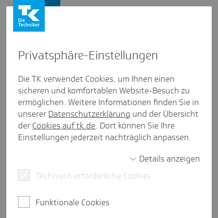
Firmenkunden
Privat­sphäre-Einstel­lungen
Firmenkunden
/
Versicherung
Die TK verwendet Cookies, um Ihnen einen
sicheren und komfortablen Website-Besuch zu
Kinder­kran­ken­geld berechnen -
ermöglichen. Weitere Informationen finden Sie in
wie war das noch­mal?
unserer
Datenschutzerklärung
und der Übersicht
der
Cookies auf tk.de
. Dort können Sie Ihre
Einstellungen jederzeit nachträglich anpassen.
Details anzeigen
2 Minuten Lesezeit
Technisch erforderliche Cookies
Beim Kinderkrankengeld ergeben sich auch Fragen
in der Entgeltabrechnung. Wie ändert sich die
Funktionale Cookies
Beitragsberechnung, wenn es gezahlt wird? Und
muss zum Beispiel eine Unterbrechungsmeldung