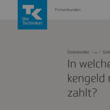
Firmenkunden
Firmenkunden
/
Kind
In welch
ken­geld
zahlt?