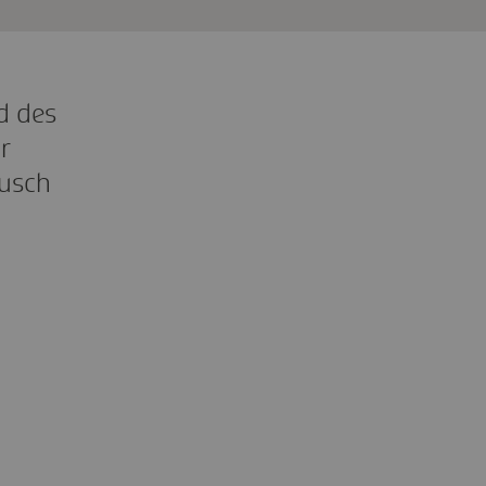
d des
r
ausch