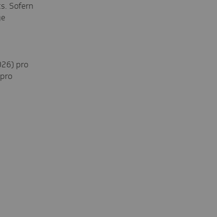
s. Sofern
ge
026) pro
 pro