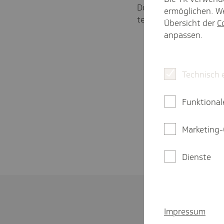
Dürfen meine Mitar­bei­
ermöglichen. We
teils auf sich selbst ü
Übersicht der
C
anpassen.
Technisch 
Funktional
Marketing-
Dienste
Impressum