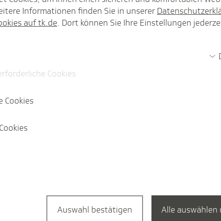
tenden Kinder­kran­ken­geld­tage des jeweils anderen Eltern­
itere Informationen finden Sie in unserer
Datenschutzerkl
ber­tragen und umge­kehrt?
ookies auf tk.de
. Dort können Sie Ihre Einstellungen jederze
Mehr anzeigen
erforderliche Cookies
e Cookies
Cookies
Auswahl bestätigen
Alle auswählen 