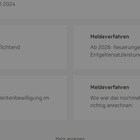
il 2024
Melde­ver­fahren
flichtend
Ab 2026: Neuerunge
Entgeltersatzleistu
Melde­ver­fahren
 Rentenbewilligung im
Wie war das nochmal
richtig anrechnen
Mehr anzeigen