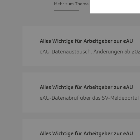
Mehr zum Thema
Alles Wich­tige für Arbeit­geber zur eAU
eAU-Datenaustausch: Änderungen ab 20
Alles Wich­tige für Arbeit­geber zur eAU
eAU-Datenabruf über das SV-Meldeportal
Alles Wich­tige für Arbeit­geber zur eAU