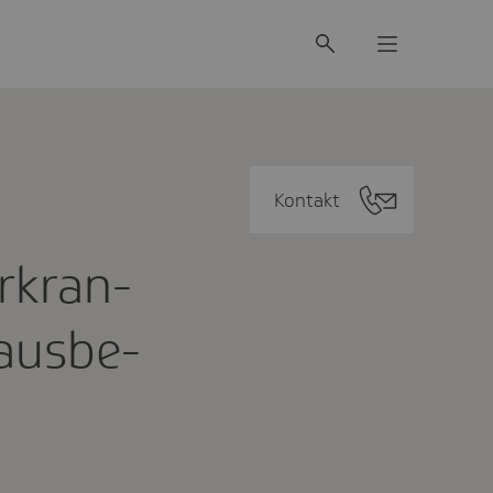
Kontakt
­kran­
 ausbe­