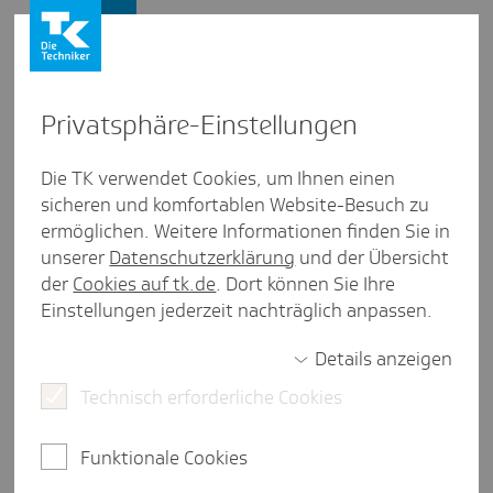
Firmenkunden
Privat­sphäre-Einstel­lungen
Firmenkunden
/
Versicherung
Die TK verwendet Cookies, um Ihnen einen
sicheren und komfortablen Website-Besuch zu
Selbst­ver­schul­dete Arbeits­un­
ermöglichen. Weitere Informationen finden Sie in
fä­hig­keit: Müssen Arbeit­geber
unserer
Datenschutzerklärung
und der Übersicht
der
Cookies auf tk.de
. Dort können Sie Ihre
das Entgelt fort­zah­len?
Einstellungen jederzeit nachträglich anpassen.
Details anzeigen
Technisch erforderliche Cookies
2 Minuten Lesezeit
Grundsätzlich gilt: Wenn Beschäftigte erkranken,
Funktionale Cookies
haben sie einen Anspruch auf Entgeltfortzahlung.