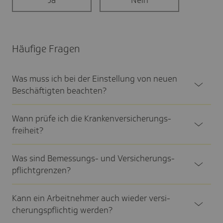
Ja
Nein
Häufige Fragen
Was muss ich bei der Einstel­lung von neuen
Beschäf­tigten beach­ten?
Wann prüfe ich die Kran­ken­ver­si­che­rungs­
frei­heit?
Was sind Bemes­sungs- und Versi­che­rungs­
pflicht­gren­zen?
Kann ein Arbeit­nehmer auch wieder versi­
che­rungs­pflichtig werden?