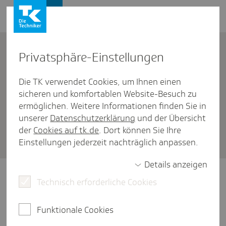
Firmenkunden
Kontakt
Privat­sphäre-Einstel­lungen
Die TK verwendet Cookies, um Ihnen einen
Firmenkunden
/
Versicherungspflicht und -freiheit
sicheren und komfortablen Website-Besuch zu
Wann ist Ihr beschäf­tigter
ermöglichen. Weitere Informationen finden Sie in
unserer
Datenschutzerklärung
und der Übersicht
Arbeit­nehmer kran­ken­ver­si­che­
der
Cookies auf tk.de
. Dort können Sie Ihre
rungs­frei?
Einstellungen jederzeit nachträglich anpassen.
Details anzeigen
Ihr Beschäftigter ist
Technisch erforderliche Cookies
krankenversicherungsfrei, wenn sein
regelmäßiges jährliches Arbeitsentgelt im
Funktionale Cookies
laufenden Kalenderjahr und