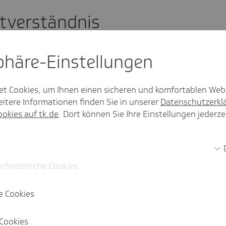
tverständnis
en eine umfassende
sphäre-Einstel­lungen
wirtschaftlich und qualitativ hochwertig.
ngen mit Ärztinnen und Ärzten,
inrichtungen, Zahnärztinnen und
et Cookies, um Ihnen einen sicheren und komfortablen Web
scheidenden Gesundheitsakteuren im
itere Informationen finden Sie in unserer
Datenschutzerkl
ookies auf tk.de
. Dort können Sie Ihre Einstellungen jederze
Gesundheitswesen voran, um Prozesse
 gestalten - für die bestmögliche
erforderliche Cookies
ales Anliegen. Wir richten unseren Fokus
e Cookies
it und Klimaschutz, um sowohl ökologisch
nachhaltig zu handeln.
Cookies