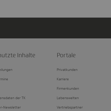
nutzte Inhalte
Portale
eilungen
Privatkunden
rmine
Karriere
Firmenkunden
ensdaten der TK
Lebenswelten
er-Newsletter
Vertriebspartner