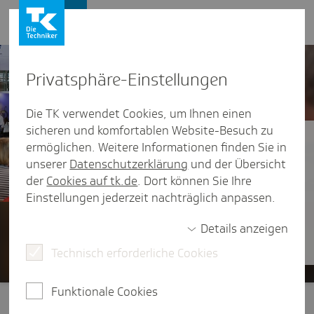
Presse und Politik
Privat­sphäre-Einstel­lungen
Die TK verwendet Cookies, um Ihnen einen
sicheren und komfortablen Website-Besuch zu
Reha­Care 2026
ermöglichen. Weitere Informationen finden Sie in
unserer
Datenschutzerklärung
und der Übersicht
Bereits zum vierten Mal übernimmt die Techniker
der
Cookies auf tk.de
. Dort können Sie Ihre
Krankenkasse (TK) am 25. September in
Einstellungen jederzeit nachträglich anpassen.
Kooperation mit der Messe Düsseldorf einen Teil
des Forumsprogramms beim TREFFPUNKT
Details anzeigen
REHACARE. Start ist um 11:00 Uhr.
Technisch erforderliche Cookies
Funktionale Cookies
Presse und Politik
/
Regional
/
Nordrhein-Westfalen