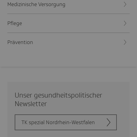
Medizinische Versorgung
Pflege
Prävention
Unser gesund­heits­po­li­ti­scher
News­letter
TK spezial Nord­rhein-West­falen