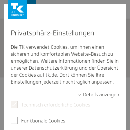
Presse und Politik
Privat­sphäre-Einstel­lungen
Presse und Politik
/
Nordrhein-Westfalen
Die TK verwendet Cookies, um Ihnen einen
sicheren und komfortablen Website-Besuch zu
Pres­se­mit­tei­lungen Nord­rhein-
ermöglichen. Weitere Informationen finden Sie in
West­falen
unserer
Datenschutzerklärung
und der Übersicht
der
Cookies auf tk.de
. Dort können Sie Ihre
Einstellungen jederzeit nachträglich anpassen.
Details anzeigen
Nordrhein-Westfalen
Technisch erforderliche Cookies
Funktionale Cookies