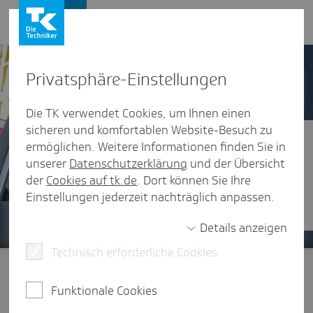
Presse und Politik
Privat­sphäre-Einstel­lungen
Die TK verwendet Cookies, um Ihnen einen
sicheren und komfortablen Website-Besuch zu
Digi­ta­li­sie­rung im Rettungs­dienst
ermöglichen. Weitere Informationen finden Sie in
unserer
Datenschutzerklärung
und der Übersicht
Welche digitalen Weichen aus Sicht der TK im
der
Cookies auf tk.de
. Dort können Sie Ihre
hessischen Rettungsdienst gestellt werden
Einstellungen jederzeit nachträglich anpassen.
sollten.
Details anzeigen
Technisch erforderliche Cookies
Presse und Politik
/
Regional
/
Hessen
Funktionale Cookies