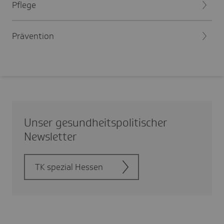
Pflege
Prävention
Unser gesund­heits­po­li­ti­scher
News­letter
TK spezial Hessen