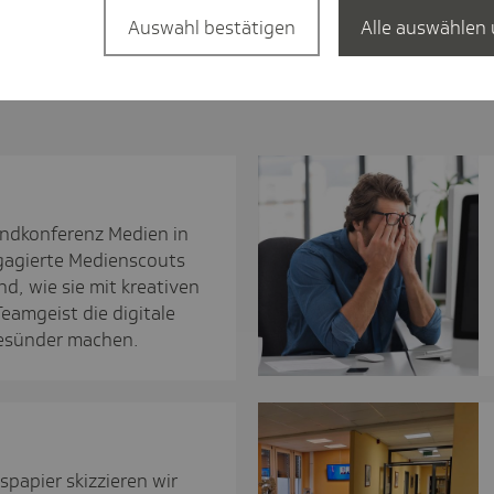
Auswahl bestätigen
Alle auswählen 
nd­kon­fe­renz Medien in
gagierte Medienscouts
d, wie sie mit kreativen
eamgeist die digitale
gesünder machen.
spapier skizzieren wir