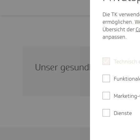
Die TK verwend
ermöglichen. We
Übersicht der
C
anpassen.
Technisch 
Unser gesund­heits­po­li­ti­s
Funktional
Marketing-
Dienste