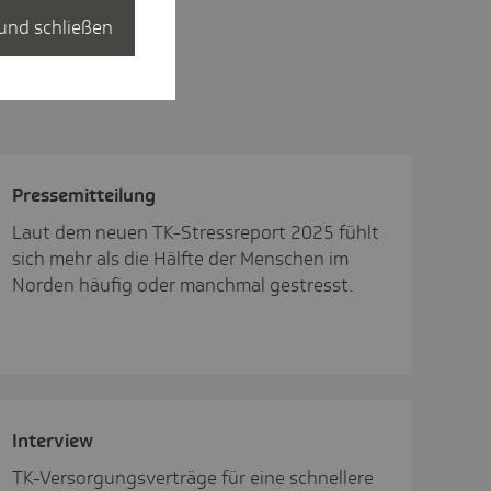
und schließen
Pres­se­mit­tei­lung
Laut dem neuen TK-Stressreport 2025 fühlt
sich mehr als die Hälfte der Menschen im
Norden häufig oder manchmal gestresst.
Inter­view
TK-Versorgungsverträge für eine schnellere