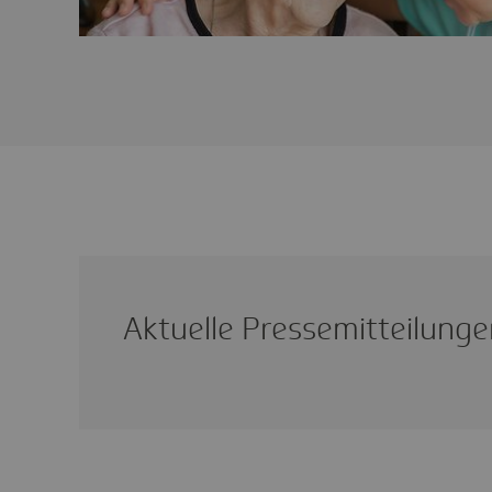
Aktu­elle Pres­se­mit­tei­lung