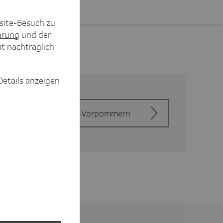
site-Besuch zu
ärung
und der
it nachträglich
Details anzeigen
 spezial Meck­len­burg-Vorpom­mern