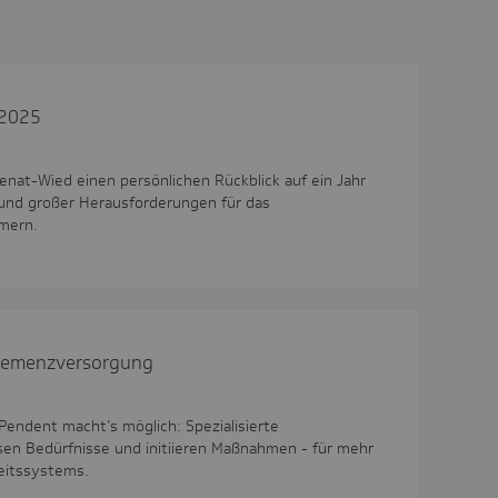
 2025
enat-Wied einen persönlichen Rückblick auf ein Jahr
e und großer Herausforderungen für das
mern.
Demenz­ver­sor­gung
ndent macht’s möglich: Spezialisierte
ssen Bedürfnisse und initiieren Maßnahmen - für mehr
eitssystems.