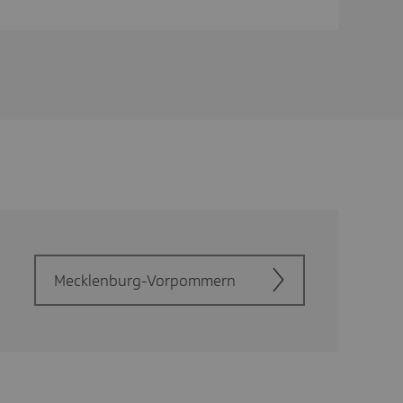
Meck­len­burg-Vorpom­mern