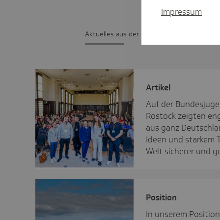
Impressum
Aktu­elles aus der Region
Artikel
Auf der Bundes­ju­ge
Rostock zeigten en
aus ganz Deutschlan
Ideen und starkem T
Welt sicherer und 
Posi­tion
In unserem Position