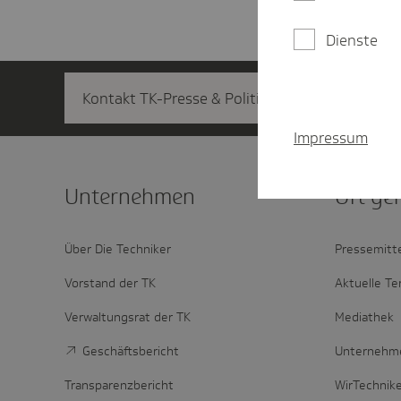
Dienste
Kontakt TK-Presse & Politik
Impressum
Unter­nehmen
Oft ge
Über Die Techniker
Pressemitt
Vorstand der TK
Aktuelle Te
Verwaltungsrat der TK
Mediathek
Geschäftsbericht
Unternehm
Transparenzbericht
WirTechnik