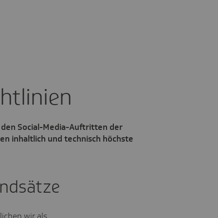
ht­li­nien
f den Social-Media-Auftritten der
 inhaltlich und technisch höchste
undsätze
lichen wir als