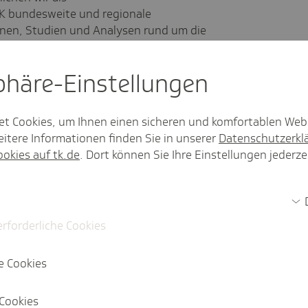
 bundesweite und regionale
ionen, Studien und Analysen rund um die
itik und Krankenversicherung. Hier
denen wir unseren Online-Content für Sie
sphäre-Einstel­lungen
aktualisieren.
et Cookies, um Ihnen einen sicheren und komfortablen Web
itere Informationen finden Sie in unserer
Datenschutzerkl
ookies auf tk.de
. Dort können Sie Ihre Einstellungen jederze
iquette
 Social-Media-Auftritten der
erforderliche Cookies
 und Hinweise zum Datenschutz.
e Cookies
Cookies