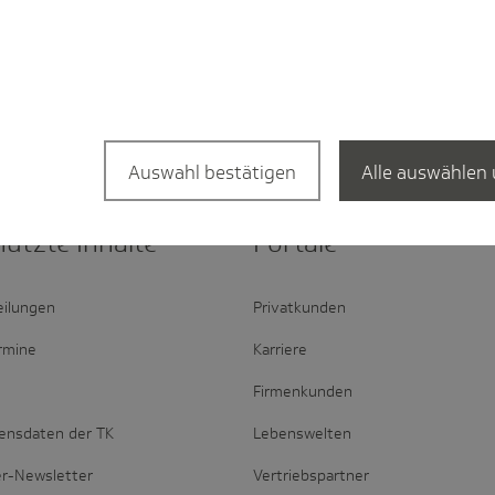
Auswahl bestätigen
Alle auswählen 
nutzte Inhalte
Portale
eilungen
Privatkunden
rmine
Karriere
Firmenkunden
ensdaten der TK
Lebenswelten
er-Newsletter
Vertriebspartner