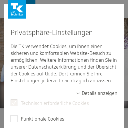
Presse und Politik
Privat­sphäre-Einstel­lungen
Die TK verwendet Cookies, um Ihnen einen
sicheren und komfortablen Website-Besuch zu
Gesund­heits­system
ermöglichen. Weitere Informationen finden Sie in
unserer
Datenschutzerklärung
und der Übersicht
Die Erfolgsformel für eine zukunftsfeste
der
Cookies auf tk.de
. Dort können Sie Ihre
Gesundheitsversorgung in Rheinland-Pfalz: Die
Einstellungen jederzeit nachträglich anpassen.
Meinung von Jörn Simon, Leiter der TK-
Landesvertretung
Details anzeigen
Technisch erforderliche Cookies
Funktionale Cookies
Presse und Politik
/
Regional
/
Rheinland-Pfalz