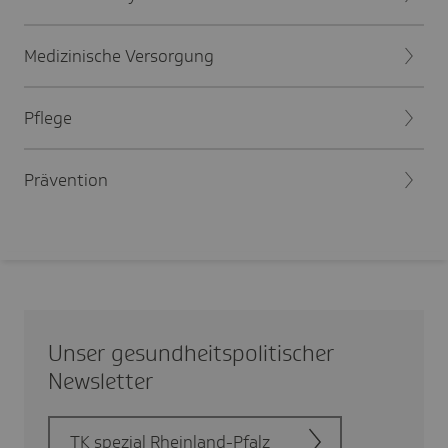
Medizinische Versorgung
Pflege
Prävention
Unser gesund­heits­po­li­ti­scher
News­letter
TK spezial Rhein­land-Pfalz