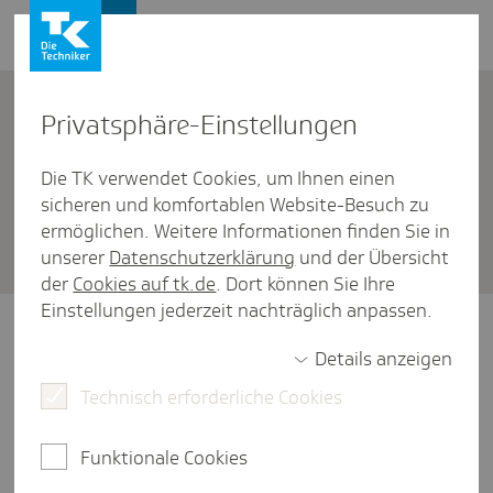
Presse und Politik
Privat­sphäre-Einstel­lungen
Presse und Politik
/
Rheinland-Pfalz
Die TK verwendet Cookies, um Ihnen einen
sicheren und komfortablen Website-Besuch zu
Pres­se­mit­tei­lungen Rhein­land-
ermöglichen. Weitere Informationen finden Sie in
Pfalz
unserer
Datenschutzerklärung
und der Übersicht
der
Cookies auf tk.de
. Dort können Sie Ihre
Einstellungen jederzeit nachträglich anpassen.
Details anzeigen
Rheinland-Pfalz
Technisch erforderliche Cookies
Funktionale Cookies