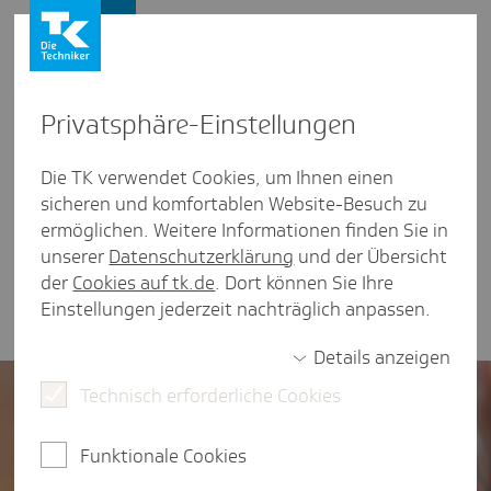
Presse und Politik
Privat­sphäre-Einstel­lungen
TK spezial
Die TK verwendet Cookies, um Ihnen einen
sicheren und komfortablen Website-Besuch zu
Unser gesundheitspolitischer Newsletter TK
ermöglichen. Weitere Informationen finden Sie in
spezial informiert Sie über aktuelle gesundheits-
unserer
Datenschutzerklärung
und der Übersicht
und sozialpolitische Themen aus Rheinland-Pfalz.
der
Cookies auf tk.de
. Dort können Sie Ihre
TK spezial erscheint einmal pro Quartal.
Einstellungen jederzeit nachträglich anpassen.
Details anzeigen
Technisch erforderliche Cookies
Funktionale Cookies