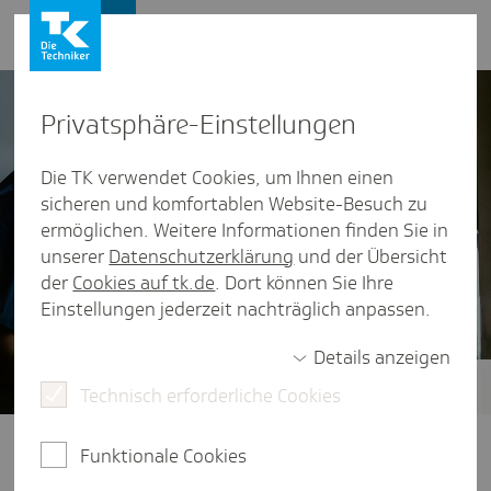
Presse und Politik
Privat­sphäre-Einstel­lungen
Die TK verwendet Cookies, um Ihnen einen
sicheren und komfortablen Website-Besuch zu
ermöglichen. Weitere Informationen finden Sie in
unserer
Datenschutzerklärung
und der Übersicht
der
Cookies auf tk.de
. Dort können Sie Ihre
Einstellungen jederzeit nachträglich anpassen.
Details anzeigen
Technisch erforderliche Cookies
Pflegende Angehörige
Pflege mit Zukunft: Ideen und
Funktionale Cookies
Konzepte für ein gesundes