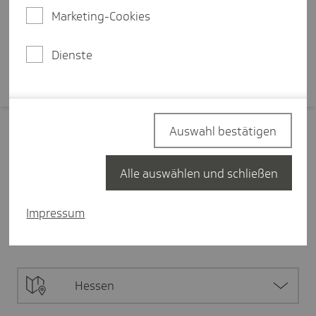
Arbeitsumfeld.
Marketing-Cookies
Mehr erfahren
Dienste
Auswahl bestätigen
Filter zurücksetzen
Alle auswählen und schließen
Pflege
3
Impressum
Alle Inhalte
3
Digitalisierung in der Pflege
1
Hessen