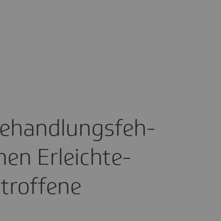
ehand­lungs­feh­
hen Erleich­te­
trof­fene