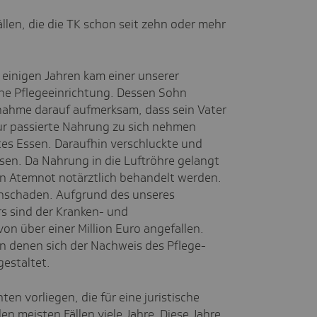
llen, die die TK schon seit zehn oder mehr
 einigen Jahren kam einer unserer
eine Pflegeeinrichtung. Dessen Sohn
nahme darauf aufmerksam, dass sein Vater
r passierte Nahrung zu sich nehmen
rtes Essen. Daraufhin verschluckte und
ssen. Da Nahrung in die Luftröhre gelangt
en Atemnot notärztlich behandelt werden.
Hirnschaden. Aufgrund des unseres
s sind der Kranken- und
on über einer Million Euro angefallen.
, in denen sich der Nachweis des Pflege-
gestaltet.
ten vorliegen, die für eine juristische
n meisten Fällen viele Jahre. Diese Jahre