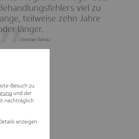
Behandlungsfehlers viel zu
lange, teilweise zehn Jahre
oder länger.
Christian Soltau
site-Besuch zu
ärung
und der
it nachträglich
Details anzeigen