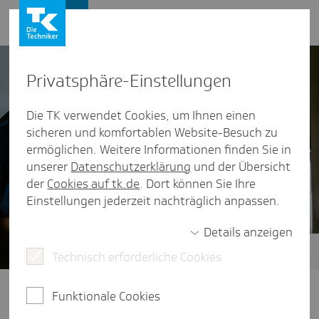
Presse und Politik
Privat­sphäre-Einstel­lungen
Die TK verwendet Cookies, um Ihnen einen
sicheren und komfortablen Website-Besuch zu
ermöglichen. Weitere Informationen finden Sie in
unserer
Datenschutzerklärung
und der Übersicht
der
Cookies auf tk.de
. Dort können Sie Ihre
Einstellungen jederzeit nachträglich anpassen.
Details anzeigen
Technisch erforderliche Cookies
Pflegende Angehörige
Pflege mit Zukunft: Ideen und
Funktionale Cookies
Konzepte für ein gesundes