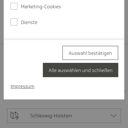
Arbeitsumfeld.
Marketing-Cookies
Mehr erfahren
Dienste
Auswahl bestätigen
Filter zurücksetzen
Alle auswählen und schließen
Pflege
3
Impressum
Alle Inhalte
3
Pflegepolitik
2
Pflegende A
Schleswig-Holstein