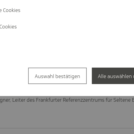
 gibt Tipps zur
Zukunft d
e Cookies
Digitalisi
Cookies
m ermöglichen es Behandlungsteams, Risiken in Arbeitsablä
Auswahl bestätigen
Alle auswählen 
gner, Leiter des Frankfurter Referenzzentrums für Seltene