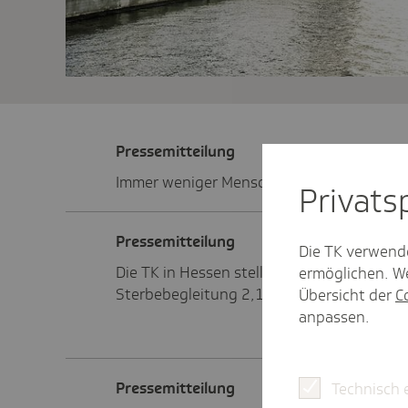
Pres­se­mit­tei­lung
Immer weniger Menschen in Hessen nutze
Privat­
Pres­se­mit­tei­lung
Die TK verwend
Die TK in Hessen stellt für die qualifiziert
ermöglichen. We
Sterbebegleitung 2,1 Millionen Euro zur 
Übersicht der
C
anpassen.
Pres­se­mit­tei­lung
Technisch 