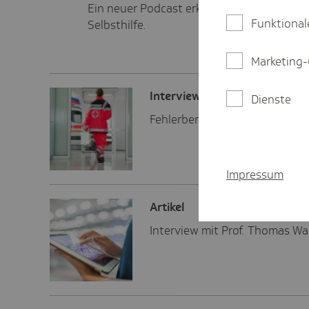
Ein neuer Podcast erklärt Mediensucht und
Funktional
Selbsthilfe.
Marketing-
Inter­view
Dienste
Fehlerberichts- und Lernsyste
Impressum
Artikel
Interview mit Prof. Thomas Wa