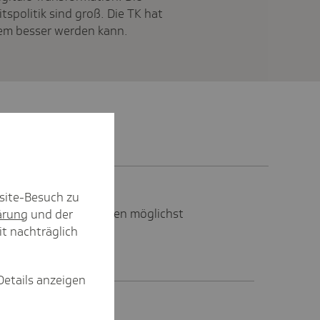
spolitik sind groß. Die TK hat
em besser werden kann.
site-Besuch zu
benoperationen sollten möglichst
ärung
und der
 werden.
it nachträglich
Details anzeigen