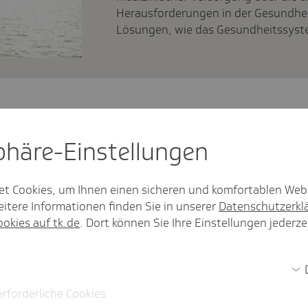
Herausforderungen in der Gesundheit
Lösungen, wie das Gesundheitssyst
n die Grippeschutzimpfung.
sphäre-Einstel­lungen
Artikel
et Cookies, um Ihnen einen sicheren und komfortablen Web
e ehrenamtliche
Bandschei
itere Informationen finden Sie in unserer
Datenschutzerkl
Verfügung.
vermieden
ookies auf tk.de
. Dort können Sie Ihre Einstellungen jederze
Artikel
erforderliche Cookies