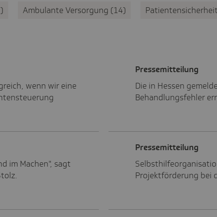
9
Ambulante Versorgung
14
Patientensicherhei
Pres­se­mit­tei­lung
greich, wenn wir eine
Die in Hessen gemelde
ientensteuerung
Behandlungsfehler er
Pres­se­mit­tei­lung
ind im Machen", sagt
Selbsthilfeorganisati
tolz.
Projektförderung bei 