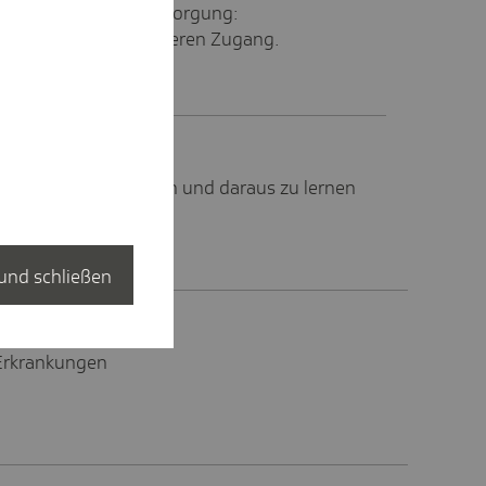
er medizinischen Versorgung:
erung ermöglicht besseren Zugang.
ufen zu identifizieren und daraus zu lernen
und schließen
 Erkrankungen