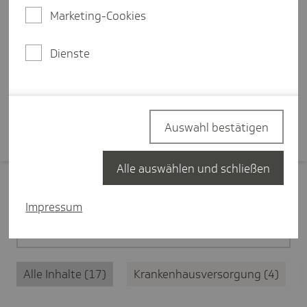
Ersteinschätzung des
Marketing-Cookies
medizinischen Anliegens, eine
zentrale Terminplattform und
Dienste
bessere Koordination.
Mehr erfahren
Auswahl bestätigen
Alle auswählen und schließen
Filter zurücksetzen
Impressum
Medizinische Versorgung
17
Alle Inhalte
17
Krankenhausversorgung
4