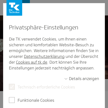
Presse und Politik
Privat­sphäre-Einstel­lungen
Die TK verwendet Cookies, um Ihnen einen
sicheren und komfortablen Website-Besuch zu
ermöglichen. Weitere Informationen finden Sie in
unserer
Datenschutzerklärung
und der Übersicht
der
Cookies auf tk.de
. Dort können Sie Ihre
Einstellungen jederzeit nachträglich anpassen.
Details anzeigen
Technisch erforderliche Cookies
Zukunft der ambulanten Versorgung
Klare Wege im Gesundheitssystem:
Funktionale Cookies
Dafür braucht es eine