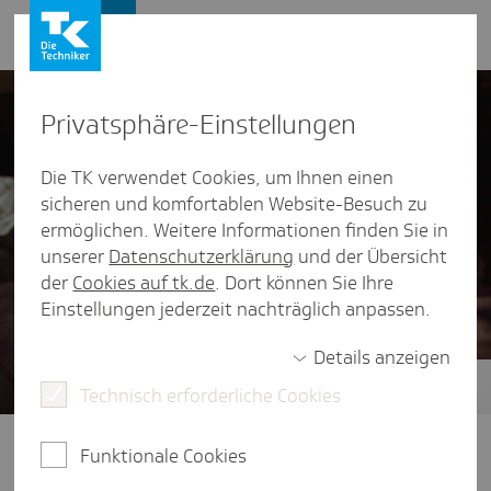
Presse und Politik
Privat­sphäre-Einstel­lungen
Die TK verwendet Cookies, um Ihnen einen
sicheren und komfortablen Website-Besuch zu
ermöglichen. Weitere Informationen finden Sie in
unserer
Datenschutzerklärung
und der Übersicht
der
Cookies auf tk.de
. Dort können Sie Ihre
Einstellungen jederzeit nachträglich anpassen.
Details anzeigen
Technisch erforderliche Cookies
Zukunft der ambulanten Versorgung
Klare Wege im Gesundheitssystem:
Funktionale Cookies
Dafür braucht es eine