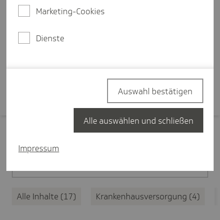
Ersteinschätzung des
Marketing-Cookies
medizinischen Anliegens, eine
zentrale Terminplattform und
Dienste
bessere Koordination.
Mehr erfahren
Auswahl bestätigen
Alle auswählen und schließen
Filter zurücksetzen
Impressum
Medizinische Versorgung
17
Alle Inhalte
17
Krankenhausversorgung
4