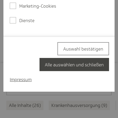
Ersteinschätzung des
Marketing-Cookies
medizinischen Anliegens, eine
zentrale Terminplattform und
Dienste
bessere Koordination.
Mehr erfahren
Auswahl bestätigen
Alle auswählen und schließen
Filter zurücksetzen
Impressum
Medizinische Versorgung
26
Alle Inhalte
26
Krankenhausversorgung
9