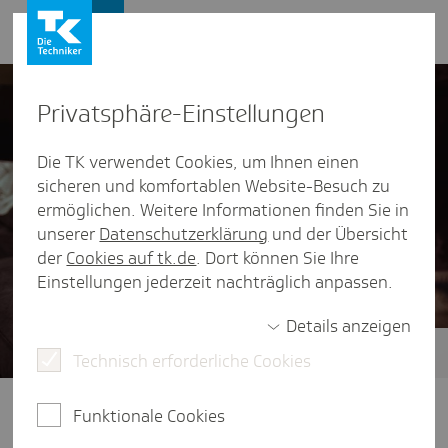
Presse und Politik
Privat­sphäre-Einstel­lungen
Die TK verwendet Cookies, um Ihnen einen
sicheren und komfortablen Website-Besuch zu
ermöglichen. Weitere Informationen finden Sie in
unserer
Datenschutzerklärung
und der Übersicht
der
Cookies auf tk.de
. Dort können Sie Ihre
Einstellungen jederzeit nachträglich anpassen.
Details anzeigen
Technisch erforderliche Cookies
Zukunft der ambulanten Versorgung
Klare Wege im Gesundheitssystem:
Funktionale Cookies
Dafür braucht es eine