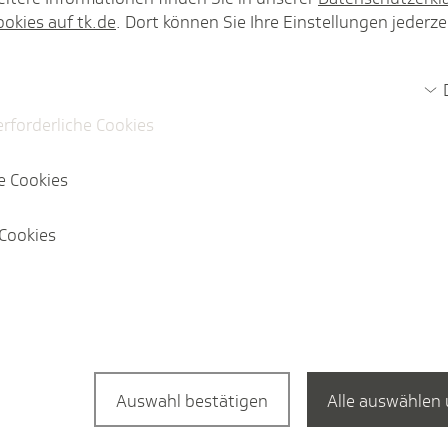
ookies auf tk.de
. Dort können Sie Ihre Einstellungen jederze
faire Terminvergabe.
erforderliche Cookies
e Cookies
Cookies
Themenspezial
Auswahl bestätigen
Alle auswählen 
Die Forde­rungen der TK