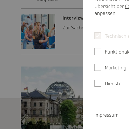
Übersicht der
C
anpassen.
Inter­view
Zur Sache: Einfacher Zugang, 
Technisch 
Funktional
Marketing-
Dienste
Impressum