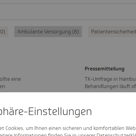
10
Ambulante Versorgung
8
Patientensicherhei
Pres­se­mit­tei­lung
ollte eine
TK-Umfrage in Hambur
en.
Behandlungen läuft of
sphäre-Einstel­lungen
Pres­se­mit­tei­lung
en erhalten
TK-Umfrage in Hambur
et Cookies, um Ihnen einen sicheren und komfortablen Web
auf einen Termin beim
itere Informationen finden Sie in unserer
Datenschutzerkl