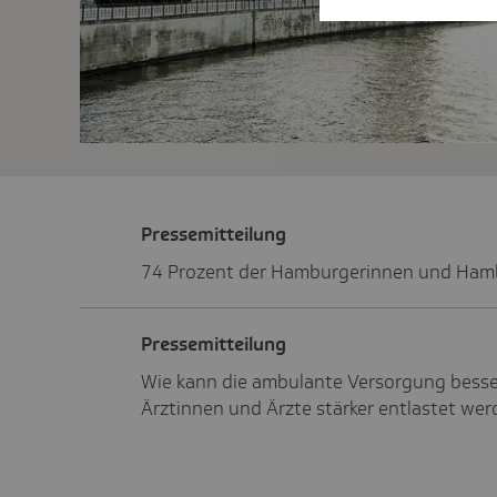
Pres­se­mit­tei­lung
74 Prozent der Hamburgerinnen und Hambu
Pres­se­mit­tei­lung
Wie kann die ambulante Versorgung besse
Ärztinnen und Ärzte stärker entlastet we