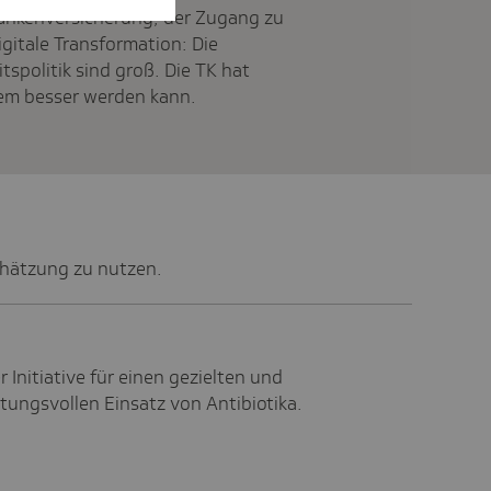
rankenversicherung, der Zugang zu
gitale Transformation: Die
spolitik sind groß. Die TK hat
em besser werden kann.
chätzung zu nutzen.
Initiative für einen gezielten und
ungsvollen Einsatz von Antibiotika.