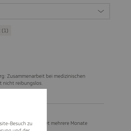
t
1
g: Zusammenarbeit bei medizinischen
t nicht reibungslos.
g: Jeder Vierte wartet mehrere Monate
site-Besuch zu
 Facharzt.
ärung
und der