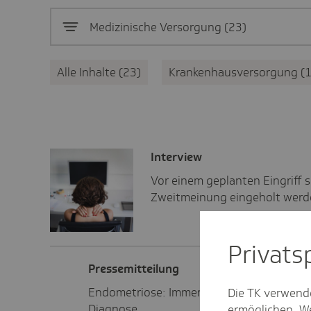
Medizinische Versorgung
23
Alle Inhalte
23
Krankenhausversorgung
Inter­view
Vor einem geplanten Eingriff s
Zweitmeinung eingeholt werd
Privat­
Pres­se­mit­tei­lung
Endometriose: Immer mehr Hamburgerinn
Die TK verwend
Diagnose.
ermöglichen. We