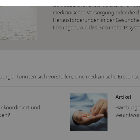
Ob Finanzierung der Gesetzlichen K
medizinischer Versorgung oder die di
Herausforderungen in der Gesundheit
Lösungen, wie das Gesundheitssyst
rger könnten sich vorstellen, eine medizinische Ersteins
Artikel
r koordiniert und
Hamburger 
rden?
verantwort