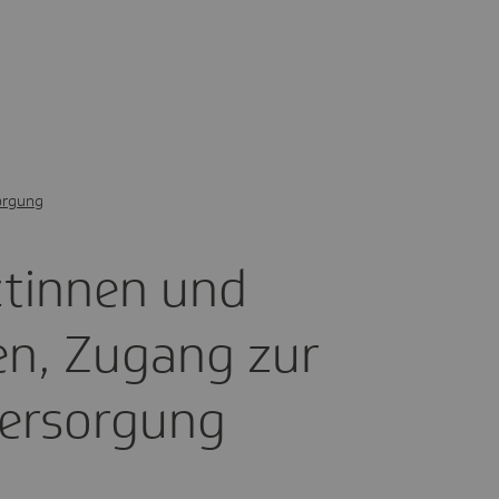
orgung
tinnen und
ten, Zugang zur
er­sor­gung