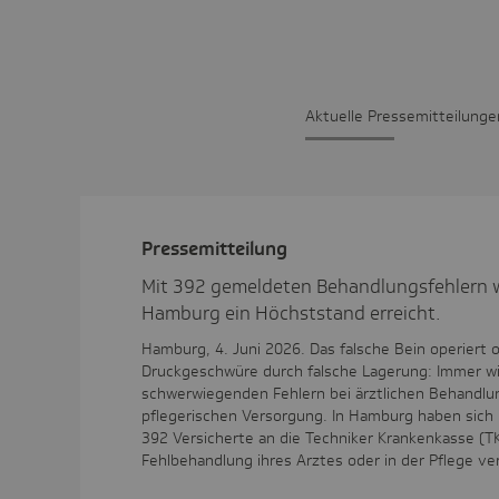
Aktu­elle Pres­se­mit­tei­lunge
Pres­se­mit­tei­lung
Mit 392 gemeldeten Behandlungsfehlern 
Hamburg ein Höchststand erreicht.
Hamburg, 4. Juni 2026. Das falsche Bein operiert 
Druckgeschwüre durch falsche Lagerung: Immer w
schwerwiegenden Fehlern bei ärztlichen Behandlu
pflegerischen Versorgung. In Hamburg haben sich
392 Versicherte an die Techniker Krankenkasse (TK
Fehlbehandlung ihres Arztes oder in der Pflege v