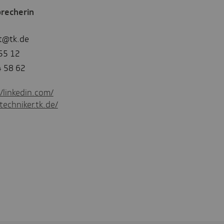
recherin
t@tk.de
55 12
4 58 62
//linkedin.com/
techniker.tk.de/