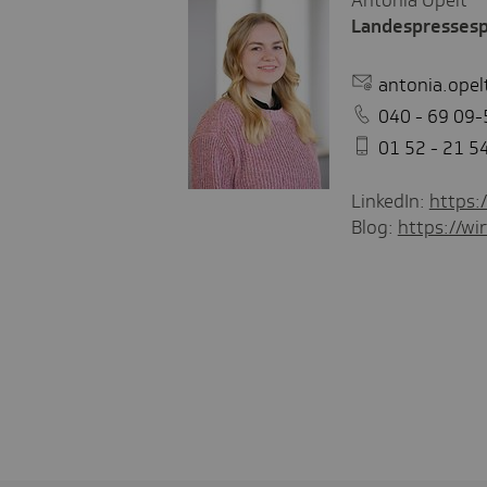
Antonia Opelt
Landespressesp
antonia.opel
040 - 69 09-
01 52 - 21 5
LinkedIn:
https:
Blog:
https://wir