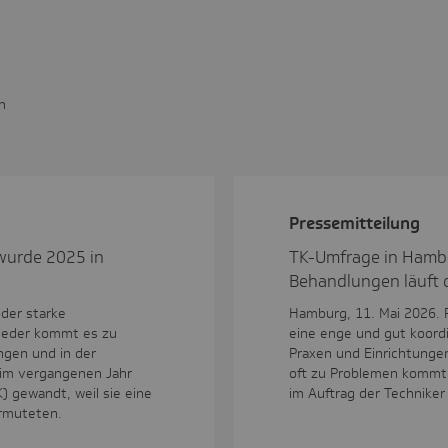
n
Pres­se­mit­tei­lung
wurde 2025 in
TK-Umfrage in Hamb
Behandlungen läuft o
oder starke
Hamburg, 11. Mai 2026. F
ieder kommt es zu
eine enge und gut koordi
ngen und in der
Praxen und Einrichtungen 
 im vergangenen Jahr
oft zu Problemen kommt,
) gewandt, weil sie eine
im Auftrag der Technike
ermuteten.