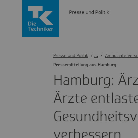
Presse und Politik
Presse und Politik
/
Ambulante Vers
Pres­se­mit­tei­lung aus Hamburg
Hamburg: Ärz
Ärzte entlas­
Gesund­heits­v
verbes­sern