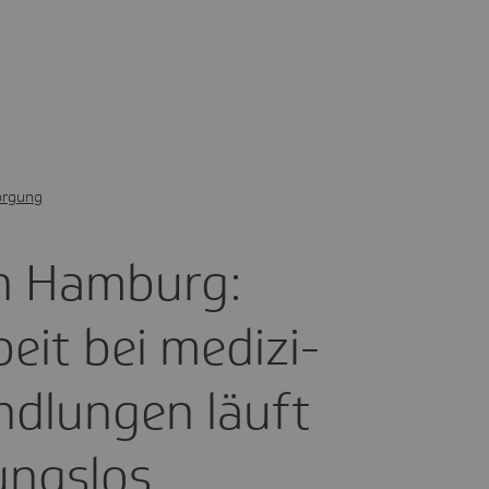
orgung
n Hamburg:
eit bei medi­zi­
nd­lungen läuft
bungslos