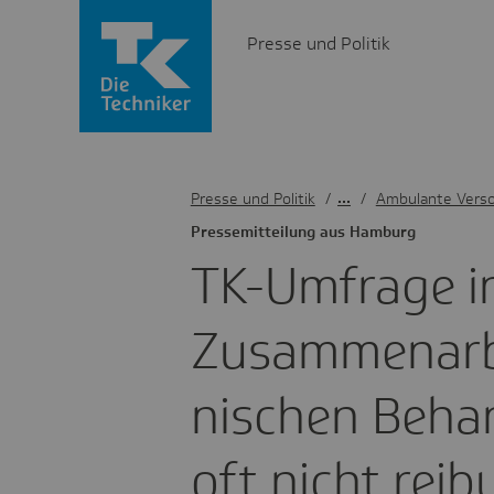
Presse und Politik
Presse und Politik
/
Ambulante Vers
Pres­se­mit­tei­lung aus Hamburg
TK-Umfrage i
Zusam­men­ar­b
ni­schen Beha
oft nicht rei