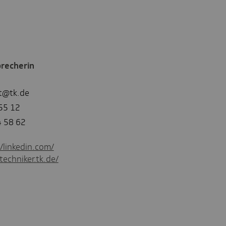
recherin
t@tk.de
55 12
4 58 62
//linkedin.com/
techniker.tk.de/