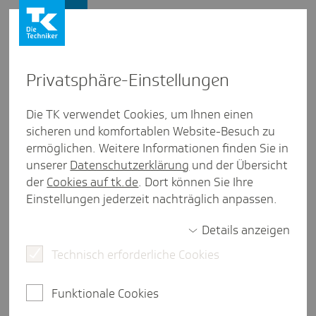
Presse und Politik
Privat­sphäre-Einstel­lungen
Presse und Politik
/
Ambulante Versorgung
Die TK verwendet Cookies, um Ihnen einen
sicheren und komfortablen Website-Besuch zu
Pres­se­mit­tei­lung aus Hamburg
ermöglichen. Weitere Informationen finden Sie in
Endo­me­triose: Immer mehr
unserer
Datenschutzerklärung
und der Übersicht
Hambur­ge­rinnen erhalten
der
Cookies auf tk.de
. Dort können Sie Ihre
Einstellungen jederzeit nachträglich anpassen.
Diagnose
Details anzeigen
Technisch erforderliche Cookies
Hamburg, 25. März 2026.
Schmerzen während der
Menstruation werden häufig als normal abgetan -
Funktionale Cookies
doch sie können auch Hinweis auf eine ernsthafte
Erkrankung sein: Endometriose. Im Jahr 2024 waren