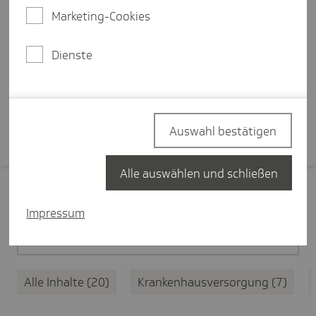
Ersteinschätzung des
Marketing-Cookies
medizinischen Anliegens, eine
zentrale Terminplattform und
Dienste
bessere Koordination.
Mehr erfahren
Auswahl bestätigen
Alle auswählen und schließen
Filter zurücksetzen
Impressum
Medizinische Versorgung
20
Alle Inhalte
20
Krankenhausversorgung
7