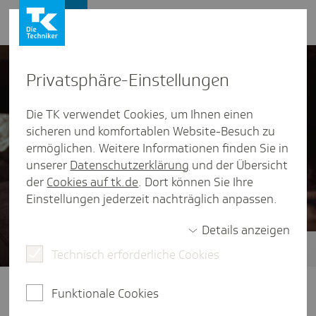
Presse und Politik
Privat­sphäre-Einstel­lungen
Die TK verwendet Cookies, um Ihnen einen
sicheren und komfortablen Website-Besuch zu
ermöglichen. Weitere Informationen finden Sie in
unserer
Datenschutzerklärung
und der Übersicht
der
Cookies auf tk.de
. Dort können Sie Ihre
Einstellungen jederzeit nachträglich anpassen.
Details anzeigen
Technisch erforderliche Cookies
Zukunft der ambulanten Versorgung
Klare Wege im Gesundheitssystem:
Funktionale Cookies
Dafür braucht es eine