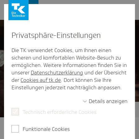
Presse und Politik
Privat­sphäre-Einstel­lungen
Die TK verwendet Cookies, um Ihnen einen
sicheren und komfortablen Website-Besuch zu
ermöglichen. Weitere Informationen finden Sie in
unserer
Datenschutzerklärung
und der Übersicht
der
Cookies auf tk.de
. Dort können Sie Ihre
Einstellungen jederzeit nachträglich anpassen.
Details anzeigen
Technisch erforderliche Cookies
Zukunft der ambulanten Versorgung
Klare Wege im Gesundheitssystem:
Funktionale Cookies
Dafür braucht es eine