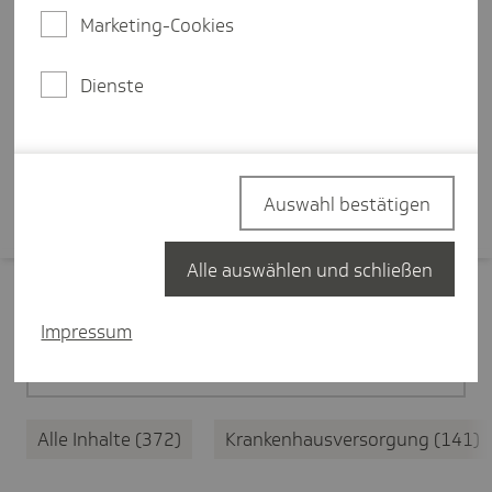
Ersteinschätzung des
Marketing-Cookies
medizinischen Anliegens, eine
zentrale Terminplattform und
Dienste
bessere Koordination.
Mehr erfahren
Auswahl bestätigen
Alle auswählen und schließen
Filter zurücksetzen
Impressum
Medizinische Versorgung
372
Alle Inhalte
372
Krankenhausversorgung
141