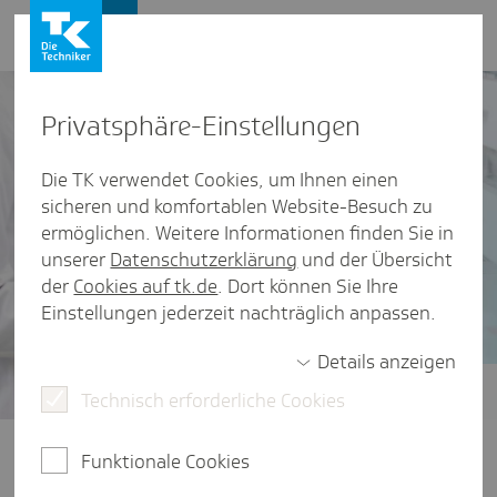
Presse und Politik
Privat­sphäre-Einstel­lungen
Die TK verwendet Cookies, um Ihnen einen
sicheren und komfortablen Website-Besuch zu
ermöglichen. Weitere Informationen finden Sie in
unserer
Datenschutzerklärung
und der Übersicht
der
Cookies auf tk.de
. Dort können Sie Ihre
Einstellungen jederzeit nachträglich anpassen.
Details anzeigen
Technisch erforderliche Cookies
Zukunft der Arzneimittelversorgung
Eine zukunftsfeste
Funktionale Cookies
Arzneimittelversorgung braucht