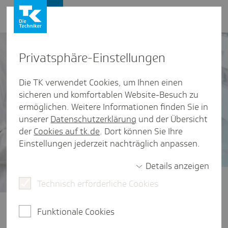
Presse und Politik
Privat­sphäre-Einstel­lungen
Die TK verwendet Cookies, um Ihnen einen
sicheren und komfortablen Website-Besuch zu
ermöglichen. Weitere Informationen finden Sie in
unserer
Datenschutzerklärung
und der Übersicht
der
Cookies auf tk.de
. Dort können Sie Ihre
Einstellungen jederzeit nachträglich anpassen.
Details anzeigen
Technisch erforderliche Cookies
Zukunft der Arzneimittelversorgung
Eine zukunftsfeste
Funktionale Cookies
Arzneimittelversorgung braucht