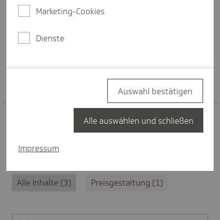
faire Preise, mehr Wettbewerb bei
Marketing-Cookies
patentgeschützten Arzneimitteln
und eine hohe Liefersicherheit.
Dienste
Mehr erfahren
Auswahl bestätigen
Alle auswählen und schließen
Filter zurücksetzen
Impressum
Arzneimittel
3
Alle Inhalte
3
Preisgestaltung
1