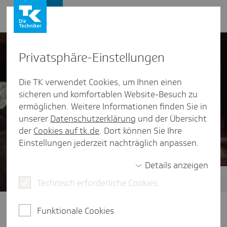
Presse und Politik
Privat­sphäre-Einstel­lungen
Die TK verwendet Cookies, um Ihnen einen
sicheren und komfortablen Website-Besuch zu
ermöglichen. Weitere Informationen finden Sie in
unserer
Datenschutzerklärung
und der Übersicht
der
Cookies auf tk.de
. Dort können Sie Ihre
Einstellungen jederzeit nachträglich anpassen.
Details anzeigen
Technisch erforderliche Cookies
Zukunft der ambulanten Versorgung
Klare Wege im Gesundheitssystem:
Funktionale Cookies
Dafür braucht es eine