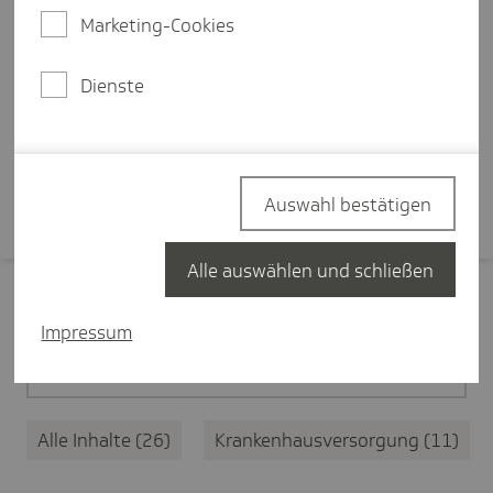
Ersteinschätzung des
Marketing-Cookies
medizinischen Anliegens, eine
zentrale Terminplattform und
Dienste
bessere Koordination.
Mehr erfahren
Auswahl bestätigen
Alle auswählen und schließen
Filter zurücksetzen
Impressum
Medizinische Versorgung
26
Alle Inhalte
26
Krankenhausversorgung
11