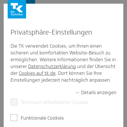
Presse und Politik
Privat­sphäre-Einstel­lungen
Presse und Politik
/
Ambulante Versorgung
Die TK verwendet Cookies, um Ihnen einen
sicheren und komfortablen Website-Besuch zu
Artikel aus Schles­wig-Holstein
ermöglichen. Weitere Informationen finden Sie in
Schmerz­the­rapie bei chro­ni­
unserer
Datenschutzerklärung
und der Übersicht
schen Kopf­schmerzen und
der
Cookies auf tk.de
. Dort können Sie Ihre
Einstellungen jederzeit nachträglich anpassen.
Migräne
Details anzeigen
Technisch erforderliche Cookies
weniger als eine Minute Lesezeit
Sie sind ein chronischer Schmerzpatient? Hier
Funktionale Cookies
finden Sie Hilfe.