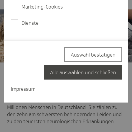
Marketing-Cookies
Dienste
Auswahl bestätigen
Die Schmerzklinik Kiel und die Techniker
Alle auswählen und schließen
Krankenkasse (TK) setzen bundesweit Maßstäbe in
der Versorgung von Migräne- und
Impressum
Kopfschmerzpatienten. Migräne und andere
chronische Kopfschmerzen betreffen über 50
Millionen Menschen in Deutschland. Sie zählen zu
den zehn am schwersten behindernden Leiden und
zu den teuersten neurologischen Erkrankungen.