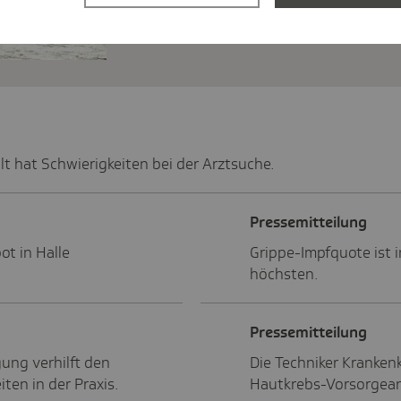
Herausforderungen in der Gesundheit
Lösungen, wie das Gesundheitssyst
t hat Schwierigkeiten bei der Arztsuche.
Pres­se­mit­tei­lung
t in Halle
Grippe-Impfquote ist
höchsten.
Pres­se­mit­tei­lung
ung verhilft den
Die Techniker Krankenk
ten in der Praxis.
Hautkrebs-Vorsorgean