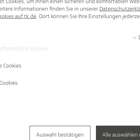
et Cookies, um Ihnen einen sicheren und komfortablen Web
itere Informationen finden Sie in unserer
Datenschutzerkl
ookies auf tk.de
. Dort können Sie Ihre Einstellungen jederze
nhalt länger als vier Wochen auf Facharzttermin.
erforderliche Cookies
e Cookies
Cookies
Themenspezial
Die Forde­rungen der TK
Ob Finanzierung der Gesetzlichen K
medizinischer Versorgung oder die di
Auswahl bestätigen
Alle auswählen 