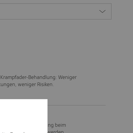
 Krampfader-Behandlung: Weniger
ungen, weniger Risiken.
heit: Leichter Rückgang beim
Muskel-Skelett-Beschwerden.