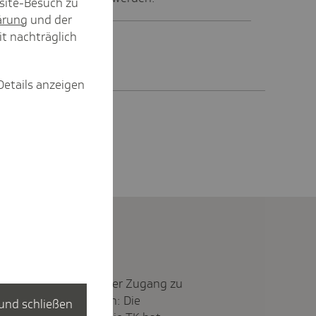
site-Besuch zu
ärung
und der
it nachträglich
Details anzeigen
rankenversicherung, der Zugang zu
gitale Transformation: Die
und schließen