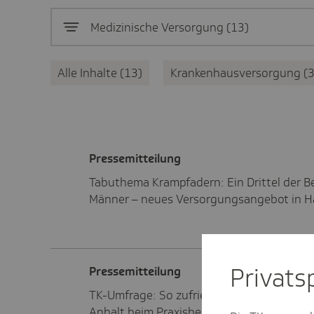
Medizinische Versorgung
13
Alle Inhalte
13
Krankenhausversorgung
Pres­se­mit­tei­lung
Tabuthema Krampfadern: Ein Drittel der B
Männer – neues Versorgungsangebot in Ha
Privat­
Pres­se­mit­tei­lung
TK-Umfrage: So zufrieden sind die Mensch
Anhalt beim Praxisbesuch.