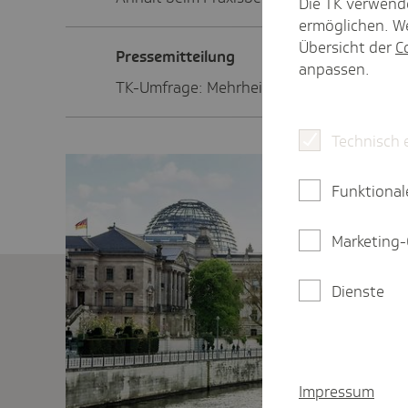
Die TK verwend
ermöglichen. We
Übersicht der
C
Pres­se­mit­tei­lung
anpassen.
TK-Umfrage: Mehrheit wartet in Sachsen-A
Technisch 
Funktional
Marketing-
Dienste
Impressum