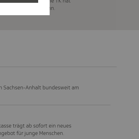
spolitik sind groß. Die TK hat
em besser werden kann.
 in Sachsen-Anhalt bundesweit am
asse trägt ab sofort ein neues
gebot für junge Menschen.