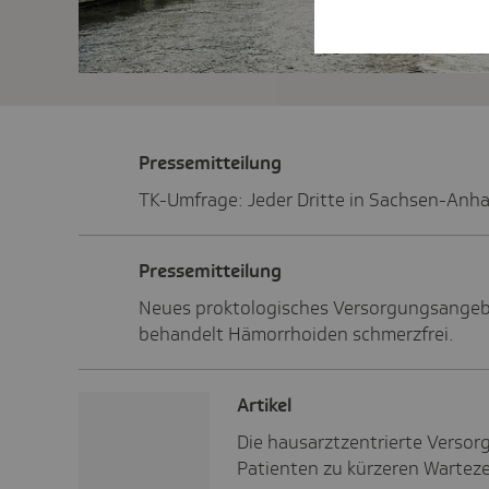
Pres­se­mit­tei­lung
TK-Umfrage: Jeder Dritte in Sachsen-Anhal
Pres­se­mit­tei­lung
Neues proktologisches Versorgungsangebo
behandelt Hämorrhoiden schmerzfrei.
Artikel
Die hausarztzentrierte Versorg
Patienten zu kürzeren Wartezei