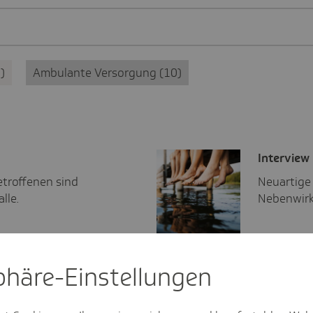
3
Ambulante Versorgung
10
Inter­view
etroffenen sind
Neuartige
lle.
Nebenwirk
sphäre-Einstel­lungen
Pres­se­mit­tei­lung
en in Sachsen-
Tag der Rückengesund
Krankenstand wegen 