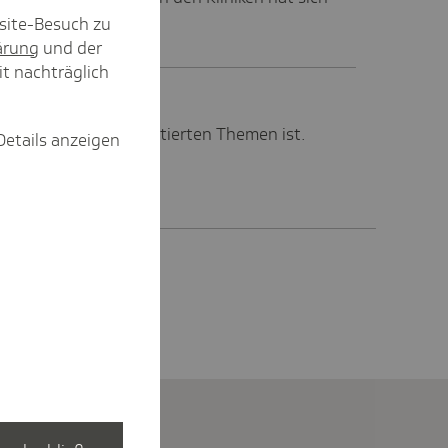
t hat.
site-Besuch zu
ärung
und der
it nachträglich
nes der meist diskutierten Themen ist.
Details anzeigen