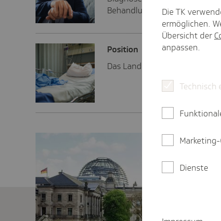
Behandlungsansätze es gibt.
Die TK verwend
ermöglichen. We
Übersicht der
C
anpassen.
Posi­tion
Das Land Bremen hat eine hoc
Technisch 
Funktional
Marketing-
Dienste