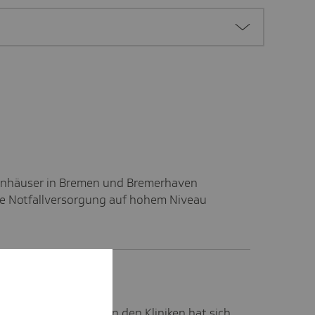
enhäuser in Bremen und Bremerhaven
ine Notfallversorgung auf hohem Niveau
ie Stärkung der
ationsbeauftragten in den Kliniken hat sich