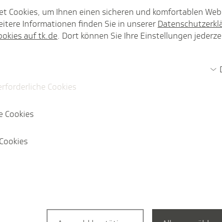
ausgezahl
et Cookies, um Ihnen einen sicheren und komfortablen Web
itere Informationen finden Sie in unserer
Datenschutzerkl
ookies auf tk.de
. Dort können Sie Ihre Einstellungen jederze
hwertige Krankenhausversorgung, deren Zukunft dennoch ei
erforderliche Cookies
e Cookies
Cookies
Themenspezial