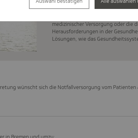
Auswahl bestätigen
Alle auswählen 
Die Forde­rungen der TK
Ob Finanzierung der Gesetzlichen K
medizinischer Versorgung oder die di
Herausforderungen in der Gesundheit
Lösungen, wie das Gesundheitssyst
tretung wünscht sich die Notfallversorgung vom Patienten
fer in Bremen und umzu: