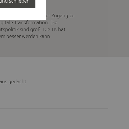
und schließen
rankenversicherung, der Zugang zu
gitale Transformation: Die
spolitik sind groß. Die TK hat
em besser werden kann.
 aus gedacht.