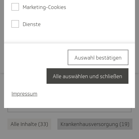
Ersteinschätzung des
Marketing-Cookies
medizinischen Anliegens, eine
zentrale Terminplattform und
Dienste
bessere Koordination.
Mehr erfahren
Auswahl bestätigen
Alle auswählen und schließen
Filter zurücksetzen
Impressum
Medizinische Versorgung
33
Alle Inhalte
33
Krankenhausversorgung
19