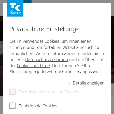
Presse und Politik
Privat­sphäre-Einstel­lungen
Die TK verwendet Cookies, um Ihnen einen
sicheren und komfortablen Website-Besuch zu
ermöglichen. Weitere Informationen finden Sie in
unserer
Datenschutzerklärung
und der Übersicht
der
Cookies auf tk.de
. Dort können Sie Ihre
Einstellungen jederzeit nachträglich anpassen.
Details anzeigen
Technisch erforderliche Cookies
Zukunft der ambulanten Versorgung
Klare Wege im Gesundheitssystem:
Funktionale Cookies
Dafür braucht es eine