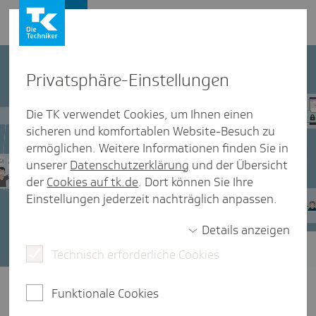
Presse und Politik
Privat­sphäre-Einstel­lungen
Die TK verwendet Cookies, um Ihnen einen
sicheren und komfortablen Website-Besuch zu
ermöglichen. Weitere Informationen finden Sie in
unserer
Datenschutzerklärung
und der Übersicht
der
Cookies auf tk.de
. Dort können Sie Ihre
Einstellungen jederzeit nachträglich anpassen.
Details anzeigen
Technisch erforderliche Cookies
TK-Positionen zur Digitalisierung im
Gesundheitswesen
Funktionale Cookies
Schneller, effizienter und