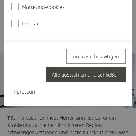
dort die Abteilung für Anästhesie und
Marketing-Cookies
Intensivmedizin. Im Interview spricht er über
seine Tätigkeit als Arzt im ländlichen Raum, vor
welchen Herausforderungen das Klinikum bei der
Dienste
Personalgewinnung steht und welche Vorteile es
gibt, im Krankenhaus in Vechta zu arbeiten.
Auswahl bestätigen
Alle auswählen und schließen
Impressum
TK:
Professor Dr. med. Hönemann, ist es für ein
Krankenhaus in einer ländlicheren Region
schwieriger Ärztinnen und Ärzte zu rekrutieren? Was