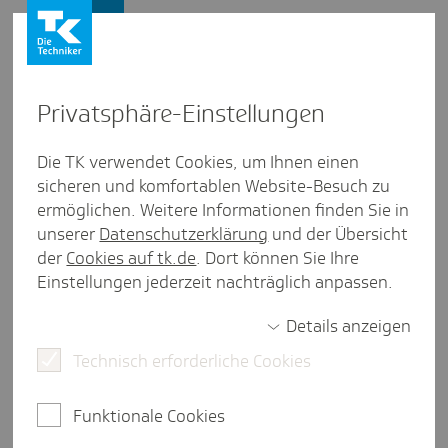
Presse und Politik
Privat­sphäre-Einstel­lungen
Presse und Politik
/
Krankenhausversorgung
Die TK verwendet Cookies, um Ihnen einen
sicheren und komfortablen Website-Besuch zu
Inter­view aus Nieder­sachsen
ermöglichen. Weitere Informationen finden Sie in
#Gesun­de­Zu­kunft­Nds: Wie
unserer
Datenschutzerklärung
und der Übersicht
gewinnen wir medi­zi­ni­sches
der
Cookies auf tk.de
. Dort können Sie Ihre
Einstellungen jederzeit nachträglich anpassen.
Personal auf dem Land?
Details anzeigen
Technisch erforderliche Cookies
3 Minuten Lesezeit
Prof. Dr. med. Hönemann ist seit über 20 Jahren
Funktionale Cookies
Chefarzt im Marienhospital in Vechta und leitet