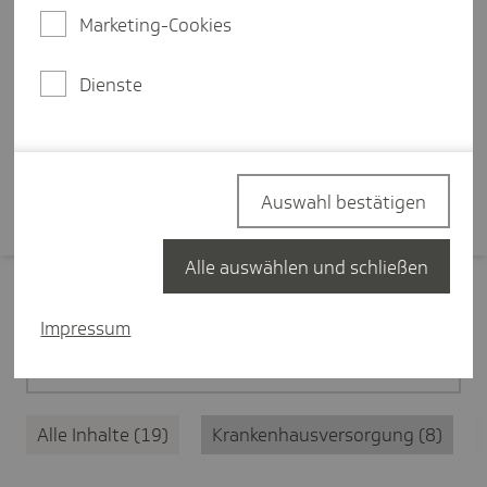
Ersteinschätzung des
Marketing-Cookies
medizinischen Anliegens, eine
zentrale Terminplattform und
Dienste
bessere Koordination.
Mehr erfahren
Auswahl bestätigen
Alle auswählen und schließen
Filter zurücksetzen
Impressum
Medizinische Versorgung
19
Alle Inhalte
19
Krankenhausversorgung
8