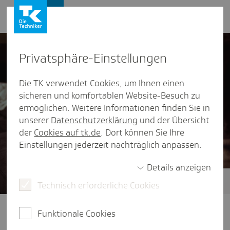
Presse und Politik
Privat­sphäre-Einstel­lungen
Die TK verwendet Cookies, um Ihnen einen
sicheren und komfortablen Website-Besuch zu
ermöglichen. Weitere Informationen finden Sie in
unserer
Datenschutzerklärung
und der Übersicht
der
Cookies auf tk.de
. Dort können Sie Ihre
Einstellungen jederzeit nachträglich anpassen.
Details anzeigen
Technisch erforderliche Cookies
Zukunft der ambulanten Versorgung
Klare Wege im Gesundheitssystem:
Funktionale Cookies
Dafür braucht es eine