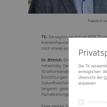
Präsident d
TK:
Sie sagten neulich
im MDR Thüri
Krankenhausreform gute Chancen für
noch etwas ausführen?
Privat­
Dr. Bittrich:
Eine Krankenhausreform 
notwendig. Den Krankenhäusern geht 
Die TK verwend
Strukturwandel erleben wir schon bei
ermöglichen. We
Einrichtungen. Konkret heißt das, 
Übersicht der
C
Zukunftssicherheit für jede bedarf
anpassen.
längeren, gesicherten Transformati
Fachabteilungen.
Technisch 
Einer meiner Schwerpunkte der Kamm