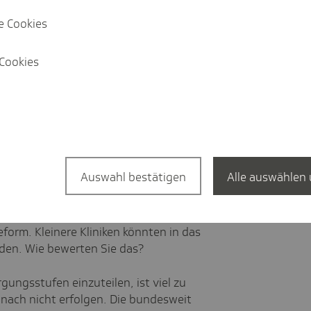
e Reform zielt auf die Verbesserung der
e Cookies
ung der Krankenhäuser zu 60 Prozent über
ringerung der Fehlsteuerung durch das
Cookies
 Krankenhäuser, das, was
tät zu leisten.
ankenhausreform unkonkret und ich
der ärztlichen Weiterbildung. Die
rm muss in unserem Land erfolgen und zu
on in den Städten und ländlichen
Auswahl bestätigen
Alle auswählen 
inheitlichen Leistungsgruppen sind ein
orm. Kleinere Kliniken könnten in das
den. Wie bewerten Sie das?
ungsstufen einzuteilen, ist viel zu
nach nicht erfolgen. Die bundesweit