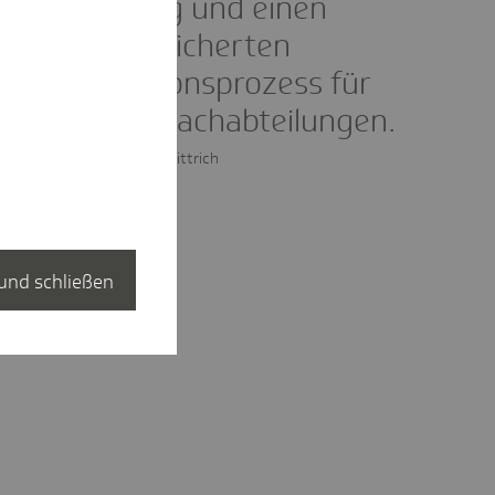
Fachabteilung und einen
längeren, gesicherten
Transformationsprozess für
die anderen Fachabteilungen.
Dr. Hans-Jörg Bittrich
und schließen