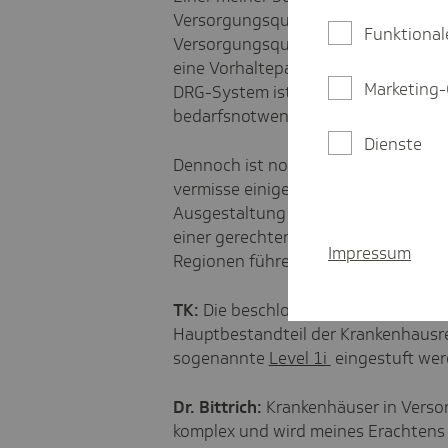
Versorgungsqualität gewesen und di
Funktional
Versorgungsqualität. Die Finanzier
eine Vorhaltepauschale und die Ver
Marketing-
DRG-System ist eine Chance für die
bedarfsnotwendig ist, in guter Quali
Dienste
Dennoch ist noch vieles bei der Kr
vermisse einige Dinge wie die Frage 
Ausgestaltung der Krankenhausrefo
einer gerechten Versorgungssituati
Impressum
Regionen führen.
TK:
Die beschlossenen bundesweit e
Hauptbestandteil der Krankenhausref
sogenannte
Level 1i
eingestuft wer
Dr. Bittrich:
Krankenhäuser in Versorg
komplex und wird meines Erachtens 