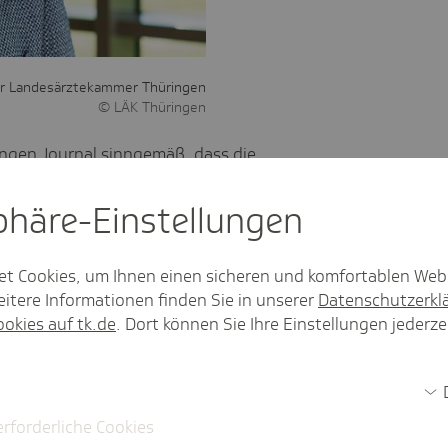
er Landesärztekammer Thüringen
LÄK Thüringen
ngen Journal
sinngemäß, dass die
 Thüringen bietet. Können Sie das bitte
sphäre-Einstel­lungen
ist aus unserer Sicht dringend
es wirtschaftlich schlecht. Den kalten
et Cookies, um Ihnen einen sicheren und komfortablen Web
 einer Vielzahl geburtshilflicher
itere Informationen finden Sie in unserer
Datenschutzerkl
wir brauchen Planungs- und
ookies auf tk.de
. Dort können Sie Ihre Einstellungen jederze
snotwendige Fachabteilung und einen
onsprozess für die anderen
erforderliche Cookies
erarbeit war bisher immer die