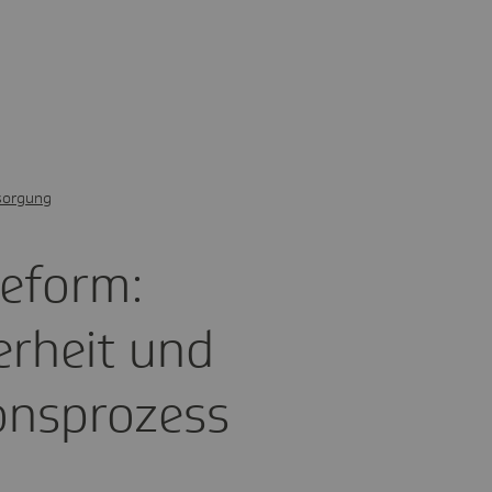
sorgung
re­form:
er­heit und
­ons­pro­zess