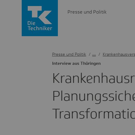
Presse und Politik
Presse und Politik
/
Krankenhausver
Inter­view aus Thüringen
Kran­ken­haus­
Planungs­si­ch
Trans­for­ma­ti