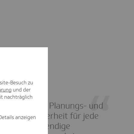
site-Besuch zu
ärung
und der
it nachträglich
Wir brauchen Planungs- und
Zukunftssicherheit für jede
Details anzeigen
bedarfsnotwendige