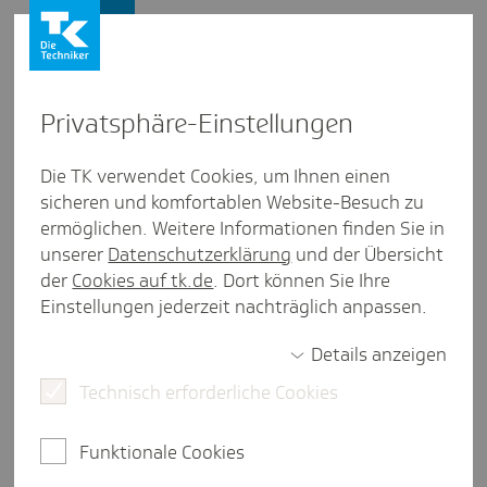
Presse und Politik
Privat­sphäre-Einstel­lungen
Presse und Politik
/
Ambulante Versorgung
Die TK verwendet Cookies, um Ihnen einen
sicheren und komfortablen Website-Besuch zu
Inter­view aus Hessen
ermöglichen. Weitere Informationen finden Sie in
„Die Heim­lich­keit hatte einen
unserer
Datenschutzerklärung
und der Übersicht
gewissen Reiz“
der
Cookies auf tk.de
. Dort können Sie Ihre
Einstellungen jederzeit nachträglich anpassen.
Details anzeigen
6 Minuten Lesezeit
Technisch erforderliche Cookies
Die Pornografie-Nutzungsstörung (PNS) - kurz:
Pornosucht - ist eine psychische Erkrankung, die
Funktionale Cookies
Betroffene immer wieder dazu führt,
pornografisches Material zu konsumieren. Im