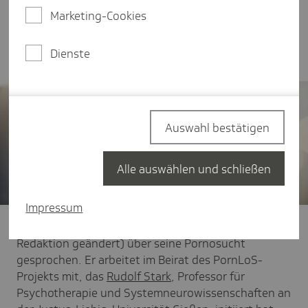
Innovationsfondsprojekt "PornLoS" konnten
Marketing-Cookies
Betroffene an einem besonderen
Behandlungsprogramm teilnehmen.
Dienste
Auswahl bestätigen
Alle auswählen und schließen
Impressum
Wir haben mit Thomas Baumeister (Name von der
Redaktion geändert) über seine Pornosucht
gesprochen. Er arbeitet im Beirat des PornLoS-
Projekts mit, das
Rudolf Stark
, Professor für
Psychotherapie und Systemneurowissenschaften an