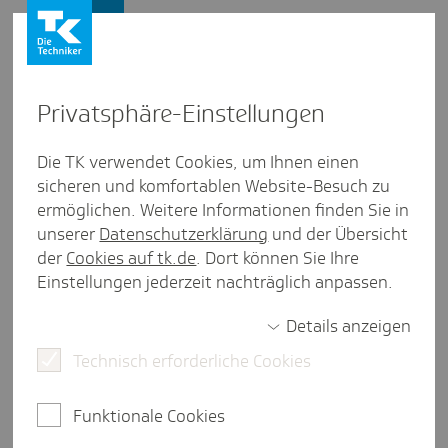
Presse und Politik
Privat­sphäre-Einstel­lungen
Presse und Politik
/
Patientensicherheit
Die TK verwendet Cookies, um Ihnen einen
sicheren und komfortablen Website-Besuch zu
Artikel aus Hessen
ermöglichen. Weitere Informationen finden Sie in
Pati­en­ten­si­cher­heit in Hessen:
unserer
Datenschutzerklärung
und der Übersicht
"Wir werden durchaus benei­
der
Cookies auf tk.de
. Dort können Sie Ihre
Einstellungen jederzeit nachträglich anpassen.
det"
Details anzeigen
Technisch erforderliche Cookies
7 Minuten Lesezeit
Hessen ist das einzige Bundesland, in dem alle
Funktionale Cookies
Krankenhäuser qualifizierte