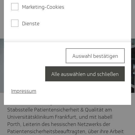
Patientensicherheitsbeauftragte benannt haben.
Marketing-Cookies
Diese haben sich, was ebenfalls bundesweit
einmalig ist, zu einem Netzwerk
zusammengeschlossen.
Dienste
Auswahl bestätigen
Alle auswählen und schließen
Impressum
Wir haben mit Dr. Kyra Schneider, Leiterin der
Stabsstelle Patientensicherheit & Qualität am
Universitätsklinikum Frankfurt, und mit Isabell
Porth, Leiterin des hessischen Netzwerks der
Patientensicherheitsbeauftragten, über ihre Arbeit