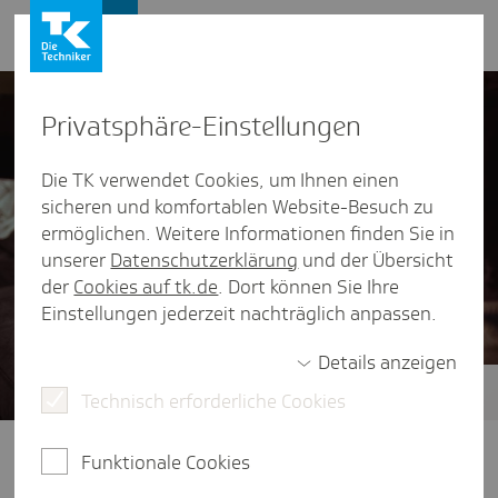
Presse und Politik
Privat­sphäre-Einstel­lungen
Die TK verwendet Cookies, um Ihnen einen
sicheren und komfortablen Website-Besuch zu
ermöglichen. Weitere Informationen finden Sie in
unserer
Datenschutzerklärung
und der Übersicht
der
Cookies auf tk.de
. Dort können Sie Ihre
Einstellungen jederzeit nachträglich anpassen.
Details anzeigen
Technisch erforderliche Cookies
Zukunft der ambulanten Versorgung
Klare Wege im Gesundheitssystem:
Funktionale Cookies
Dafür braucht es eine