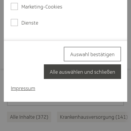
Ersteinschätzung des
Marketing-Cookies
medizinischen Anliegens, eine
zentrale Terminplattform und
Dienste
bessere Koordination.
Mehr erfahren
Auswahl bestätigen
Alle auswählen und schließen
Filter zurücksetzen
Impressum
Medizinische Versorgung
372
Alle Inhalte
372
Krankenhausversorgung
141