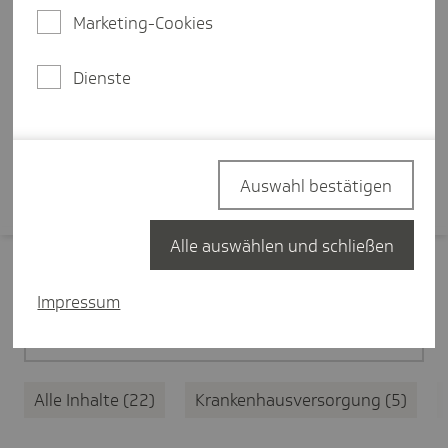
Ersteinschätzung des
Marketing-Cookies
medizinischen Anliegens, eine
zentrale Terminplattform und
Dienste
bessere Koordination.
Mehr erfahren
Auswahl bestätigen
Alle auswählen und schließen
Filter zurücksetzen
Impressum
Medizinische Versorgung
22
Alle Inhalte
22
Krankenhausversorgung
5