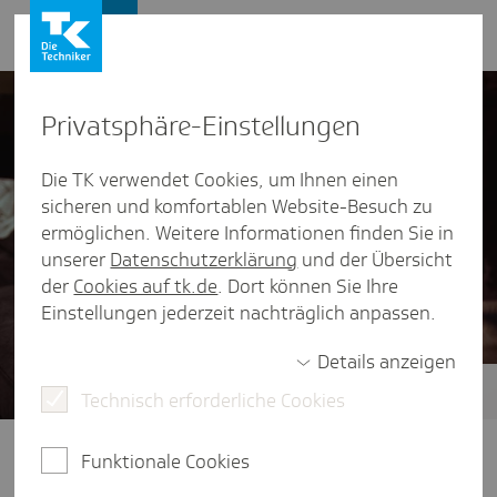
Presse und Politik
Privat­sphäre-Einstel­lungen
Die TK verwendet Cookies, um Ihnen einen
sicheren und komfortablen Website-Besuch zu
ermöglichen. Weitere Informationen finden Sie in
unserer
Datenschutzerklärung
und der Übersicht
der
Cookies auf tk.de
. Dort können Sie Ihre
Einstellungen jederzeit nachträglich anpassen.
Details anzeigen
Technisch erforderliche Cookies
Zukunft der ambulanten Versorgung
Klare Wege im Gesundheitssystem:
Funktionale Cookies
Dafür braucht es eine