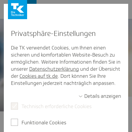
Presse und Politik
Privat­sphäre-Einstel­lungen
Die TK verwendet Cookies, um Ihnen einen
sicheren und komfortablen Website-Besuch zu
ermöglichen. Weitere Informationen finden Sie in
unserer
Datenschutzerklärung
und der Übersicht
der
Cookies auf tk.de
. Dort können Sie Ihre
Einstellungen jederzeit nachträglich anpassen.
Details anzeigen
Technisch erforderliche Cookies
Gesundheitsstudien
Der vierte TK-Stressreport 2025
Funktionale Cookies
widmet sich der Frage: Wie