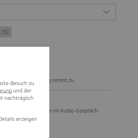
t
5
t auf Fehlbehandlung nimmt zu.
site-Besuch zu
ärung
und der
it nachträglich
tzende Dr. Ruth Hecker im Audio-Gespräch
.
Details anzeigen