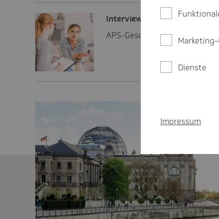
Funktional
Inter­view
APS-Geschäftsführerin Franzi
Marketing-
Dienste
Impressum