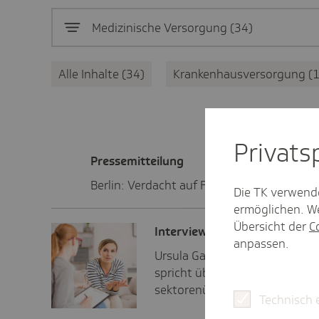
Medizinische Versorgung
34
Alle Inhalte
34
Krankenhausversorgung
Privat­
Pres­se­mit­tei­lung
Berlin: Verdacht auf Fehlbehandlung nimm
Die TK verwend
ermöglichen. We
Übersicht der
C
Inter­view
anpassen.
Ursula Gaedigk, Patientenbeauf
spricht über Patientensicherh
sektorenübergreifende Kooper
Technisch 