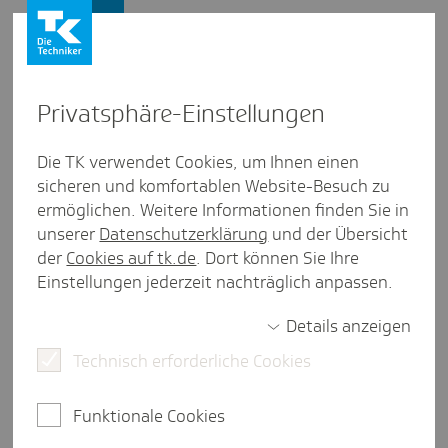
Presse und Politik
Privat­sphäre-Einstel­lungen
Presse und Politik
/
Patientensicherheit
Die TK verwendet Cookies, um Ihnen einen
sicheren und komfortablen Website-Besuch zu
Pres­se­mit­tei­lung aus Berlin/Bran­den­burg
ermöglichen. Weitere Informationen finden Sie in
Zahl der vermu­teten Behand­
unserer
Datenschutzerklärung
und der Übersicht
lungs­fehler steigt
der
Cookies auf tk.de
. Dort können Sie Ihre
Einstellungen jederzeit nachträglich anpassen.
Details anzeigen
Berlin, 15. Juni 2026
. Immer mehr TK-Versicherte in
Technisch erforderliche Cookies
Berlin vermuten, von Ärztinnen, Ärzten oder
Pflegekräften falsch behandelt worden zu sein:
2025 wandten sich 789 Patientinnen und Patienten
Funktionale Cookies
wegen des Verdachts auf einen Behandlungsfehler