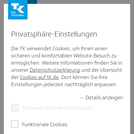
Presse und Politik
Privat­sphäre-Einstel­lungen
Presse und Politik
/
Gesund leben
Die TK verwendet Cookies, um Ihnen einen
sicheren und komfortablen Website-Besuch zu
Pres­se­mit­tei­lung aus Berlin/Bran­den­burg
ermöglichen. Weitere Informationen finden Sie in
Leichter Rück­gang bei Krank­
unserer
Datenschutzerklärung
und der Übersicht
schrei­bungen
der
Cookies auf tk.de
. Dort können Sie Ihre
Einstellungen jederzeit nachträglich anpassen.
Details anzeigen
Berlin/Potsdam, 26. Mai 2026.
TK-versicherte
Technisch erforderliche Cookies
Erwerbstätige in Berlin und Brandenburg waren in
den ersten drei Monaten dieses Jahres etwas
seltener krankgeschrieben als im selben Zeitraum
Funktionale Cookies
2025.