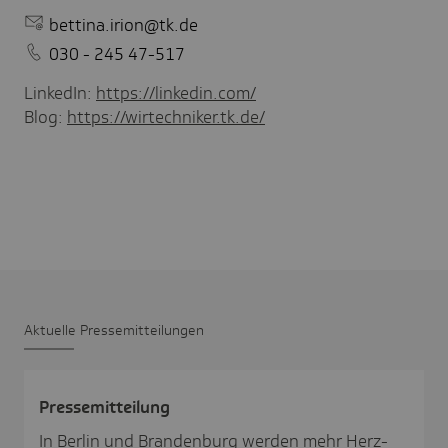
bettina.irion@tk.de
030 - 245 47-517
LinkedIn:
https://linkedin.com/
Blog:
https://wirtechniker.tk.de/
Aktu­elle Pres­se­mit­tei­lungen
Pres­se­mit­tei­lung
In Berlin und Brandenburg werden mehr Herz-