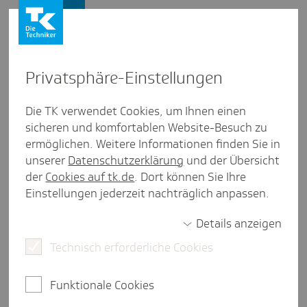
Presse und Politik
Privat­sphäre-Einstel­lungen
Presse und Politik
/
Patientensicherheit
Die TK verwendet Cookies, um Ihnen einen
sicheren und komfortablen Website-Besuch zu
Pres­se­mit­tei­lung aus Berlin/Bran­den­burg
ermöglichen. Weitere Informationen finden Sie in
Zahl der vermu­teten Behand­
unserer
Datenschutzerklärung
und der Übersicht
lungs­fehler steigt
der
Cookies auf tk.de
. Dort können Sie Ihre
Einstellungen jederzeit nachträglich anpassen.
Details anzeigen
Potsdam, 15. Juni 2026.
Immer mehr TK-Versicherte
Technisch erforderliche Cookies
in Brandenburg vermuten, von Ärztinnen, Ärzten
oder Pflegekräften falsch behandelt worden zu sein:
2025 wandten sich 186 Patientinnen und Patienten
Funktionale Cookies
wegen des Verdachts auf einen Behandlungsfehler