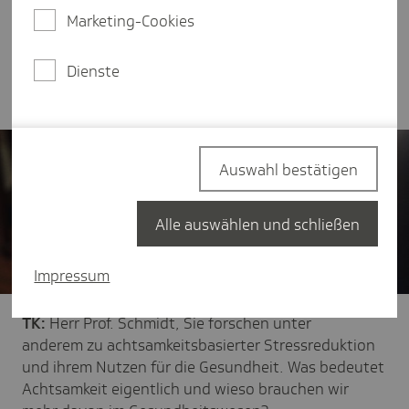
kümmern. Die Rahmenbedingungen sind für die
Marketing-Cookies
Akteure hier oft schwierig. Achtsamkeit als
unterstützende Ressource könnte zur
Dienste
Verbesserung beitragen.
Auswahl bestätigen
Alle auswählen und schließen
Impressum
TK:
Herr Prof. Schmidt, Sie forschen unter
anderem zu achtsamkeitsbasierter Stressreduktion
und ihrem Nutzen für die Gesundheit. Was bedeutet
Achtsamkeit eigentlich und wieso brauchen wir