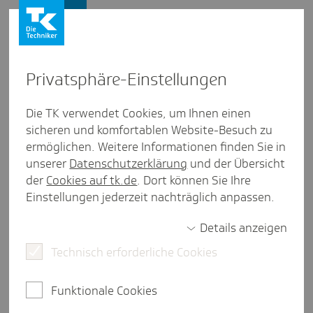
Presse und Politik
Privat­sphäre-Einstel­lungen
Presse und Politik
/
Patientensicherheit
Die TK verwendet Cookies, um Ihnen einen
sicheren und komfortablen Website-Besuch zu
Inter­view aus Baden-Würt­tem­berg
ermöglichen. Weitere Informationen finden Sie in
"Acht­sam­keit verhilft oftmals zu
unserer
Datenschutzerklärung
und der Übersicht
mehr Empa­thie"
der
Cookies auf tk.de
. Dort können Sie Ihre
Einstellungen jederzeit nachträglich anpassen.
Details anzeigen
5 Minuten Lesezeit
Technisch erforderliche Cookies
Für eine gute Qualität in der medizinischen
Versorgung und nicht zuletzt die
Funktionale Cookies
Patientensicherheit, ist auch entscheidend, wie es
den Menschen geht, die sich um die Kranken