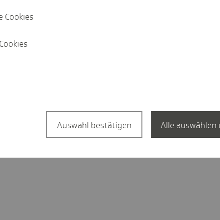
e Cookies
precher
Cookies
er@tk.de
95-404
4 42 60
//linkedin.com/
techniker.tk.de/
Auswahl bestätigen
Alle auswählen 