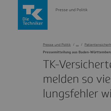
Presse und Politik
Presse und Politik
/
Patientensicherh
Pres­se­mit­tei­lung aus Baden-Würt­tem­ber
TK-Versi­cher
melden so vi
lungs­fehler w