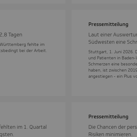
Pres­se­mit­tei­lung
22,8 Tagen
Laut einer Auswertu
Südwesten eine Schm
n-Württemberg fehlte im
sbedingt bei der Arbeit.
Stuttgart, 1. Juni 2026. 
und Patienten in Baden-
Schmerzen eine besonde
haben, ist zwischen 201
angestiegen - ein Plus vo
Pres­se­mit­tei­lung
ehlten im 1. Quartal
Die Chancen der per
gsten.
Risiken minimieren.