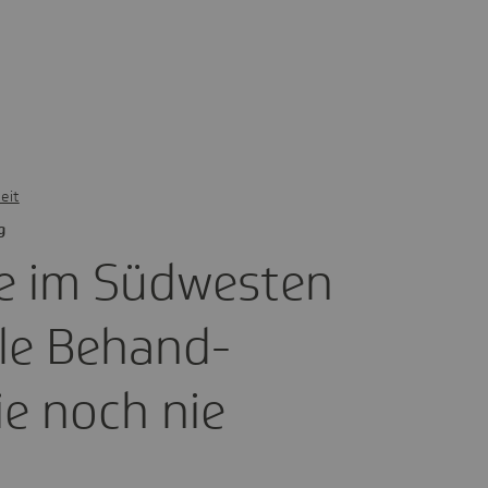
eit
g
te im Südwesten
ele Behand­
ie noch nie