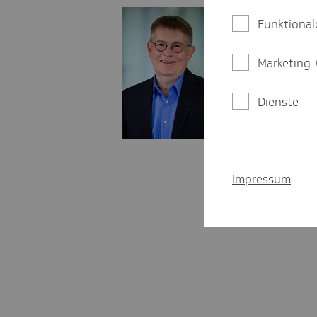
Hubert Forster
Funktional
Landespresses
Marketing-
hubert.forst
07 11 - 250 
Dienste
01 51 - 42 6
LinkedIn:
https:
Blog:
https://wir
Impressum