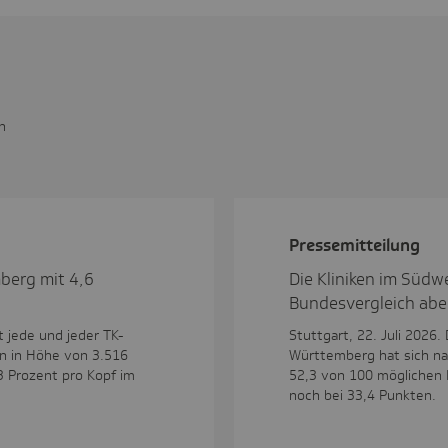
n
Pres­se­mit­tei­lung
berg mit 4,6
Die Kliniken im Südwe
Bundesvergleich aber
t jede und jeder TK-
Stuttgart, 22. Juli 2026.
n in Höhe von 3.516
Württemberg hat sich na
3 Prozent pro Kopf im
52,3 von 100 möglichen 
noch bei 33,4 Punkten.